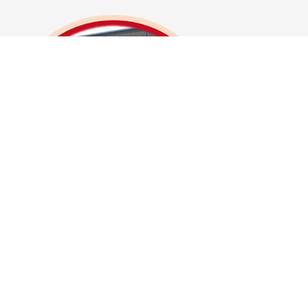
Otomatik Kepenk
Otomatik Kepenk, Garaj kapıları, dükkan girişleri, dükkan
vitrinleri, fabrika giriş kapıları ve daha değişik bir çok alanda
kullanılmaktadır, ital motor ve paslanmaz aksesuar